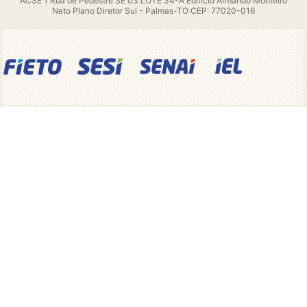
ACSE 1 Rua de Pedestre SE 03 LOTE 34-A Edifício Armando Monteiro
Neto Plano Diretor Sul - Palmas-TO CEP: 77020-016